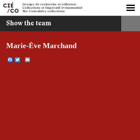
Groupe de recherche et réflexion :
Collections et Impératif événementiel
The Convulsive collections
Show the team
Marie-Ève Marchand
Facebook
Twitter
Email