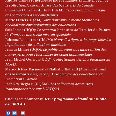
Audrey Camus (Chercheuse indépendante):
La mise en récit de
la collection, le cas du Musée des beaux-arts du Canada
Emmanuel Château-Dutier (UdeM):
L’accessibilité numérique
des collections d’art canadiennes
Marie Fraser (UQAM):
Variations sur un même thème : les
déclinaisons chronologiques des collections
Safa Jomaa (UQO):
La restauration
in situ
de
L’Atelier du Peintre
de Courbet : une réelle mise en spectacle
Johanne Lamoureux (UdeM):
Nouvelles figures du temps dans les
déploiements de collections muséales
Jessica Minier (UQO):
Le public curateur ou l’intervention des
non-experts pour réactualiser les collections muséales
Jean-Michel Quirion (UQO):
Collectionner des chorégraphies au
MoMA
Marie-Hélène Raymond et Nathalie Thibault (Musée national
des beaux-arts du Québec):
Mise en ligne des collections : de
l’intention à l’action
Jean Rey-Regazzi (UQAM):
Les collections des musées
francophones face aux LGBTQ2A
programme détaillé sur le site
Cliquez ici pour consulter le
de l’ACFAS
.
Facebook
Twitter
Email