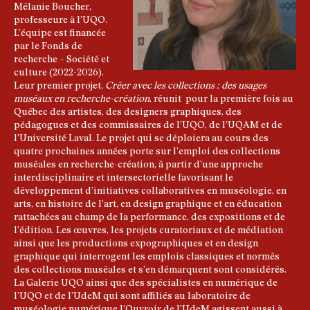
Mélanie Boucher,
professeure à l’UQO.
L’équipe est financée
par le Fonds de
recherche – Société et
culture (2022-2026).
Leur premier projet,
Créer avec les collections : des usages
muséaux en recherche-création
, réunit pour la première fois au
Québec des artistes, des designers graphiques, des
pédagogues et des commissaires de l’UQO, de l’UQAM et de
l’Université Laval. Le projet qui se déploiera au cours des
quatre prochaines années porte sur l’emploi des collections
muséales en recherche-création, à partir d’une approche
interdisciplinaire et intersectorielle favorisant le
développement d’initiatives collaboratives en muséologie, en
arts, en histoire de l’art, en design graphique et en éducation
rattachées au champ de la performance, des expositions et de
l’édition. Les œuvres, les projets curatoriaux et de médiation
ainsi que les productions expographiques et en design
graphique qui interrogent les emplois classiques et normés
des collections muséales et s’en démarquent sont considérés.
La Galerie UQO ainsi que des spécialistes en numérique de
l’UQO et de l’UdeM qui sont affiliés au laboratoire de
muséologie numérique l’Ouvroir de l’UdeM agissent aussi à