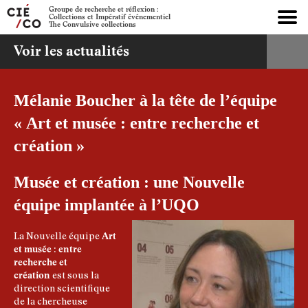
Groupe de recherche et réflexion :
Collections et Impératif événementiel
The Convulsive collections
Voir les actualités
Mélanie Boucher à la tête de l’équipe
« Art et musée : entre recherche et
création »
Musée et création : une Nouvelle
équipe implantée à l’UQO
La Nouvelle équipe
Art
et musée : entre
recherche et
création
est sous la
direction scientifique
de la chercheuse